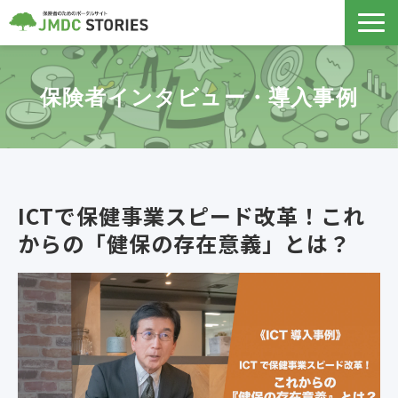
保険者支援サービス
保険者インタビュー・導入事例
データヘルス計画
導入事例
ICTで保健事業スピード改革！これ
ノウハウ記事
からの「健保の存在意義」とは？
セミナー
コラボヘルス