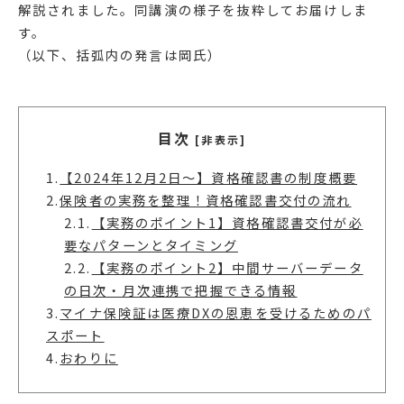
解説されました。同講演の様子を抜粋してお届けしま
す。
（以下、括弧内の発言は岡氏）
目次
[非表示]
1.
【2024年12月2日～】資格確認書の制度概要
2.
保険者の実務を整理！資格確認書交付の流れ
2.1.
【実務のポイント1】資格確認書交付が必
要なパターンとタイミング
2.2.
【実務のポイント2】中間サーバーデータ
の日次・月次連携で把握できる情報
3.
マイナ保険証は医療DXの恩恵を受けるためのパ
スポート
4.
おわりに