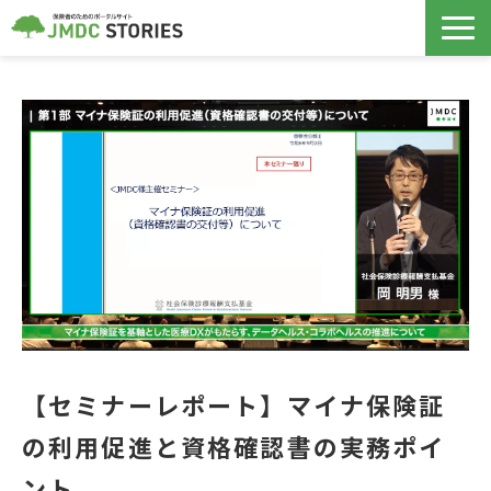
保険者支援サービス
データヘルス計画
導入事例
ノウハウ記事
セミナー
【セミナーレポート】マイナ保険証
コラボヘルス
の利用促進と資格確認書の実務ポイ
ント