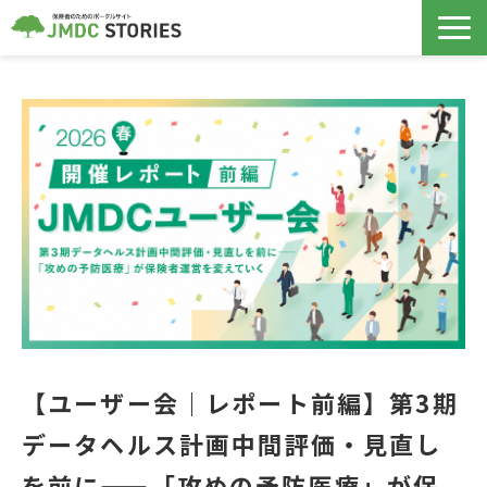
保険者支援サービス
データヘルス計画
導入事例
ノウハウ記事
セミナー
【ユーザー会｜レポート前編】第3期
コラボヘルス
データヘルス計画中間評価・見直し
を前に——「攻めの予防医療」が保