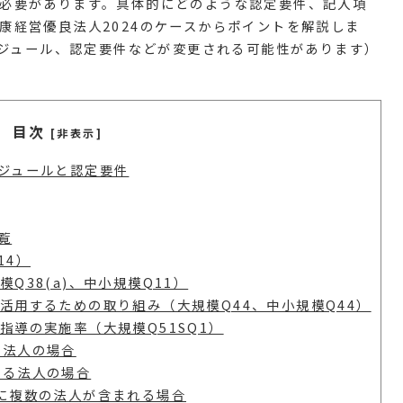
必要があります。具体的にどのような認定要件、記入項
康経営優良法人2024のケースからポイントを解説しま
スケジュール、認定要件などが変更される可能性があります）
目次
[非表示]
ジュールと認定要件
覧
14）
Q38(a)、中小規模Q11）
活用するための取り組み（大規模Q44、中小規模Q44）
指導の実施率（大規模Q51SQ1）
る法人の場合
いる法人の場合
に複数の法人が含まれる場合