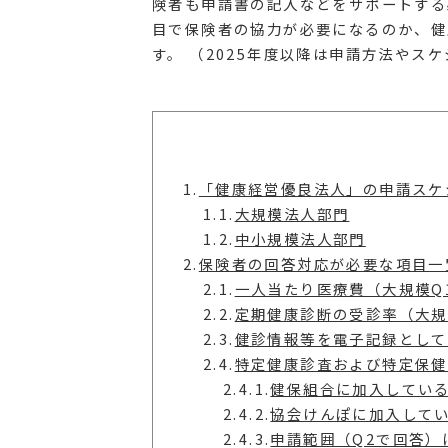
険者も申請書の記入などをサポートする
目で保険者の協力が必要になるのか、健
す。 （2025年度以降は申請方法や
1.
「健康経営優良法人」の申請スケ
1.1.
大規模法人部門
1.2.
中小規模法人部門
2.
保険者の回答対応が必要な項目一
2.1.
一人当たり医療費（大規模Q
2.2.
定期健康診断の受診率（大規模
2.3.
健診情報等を電子記録として
2.4.
特定健康診査および特定保健
2.4.1.
健保組合に加入してい
2.4.2.
協会けんぽに加入して
2.4.3.
申請範囲（Q2で回答）