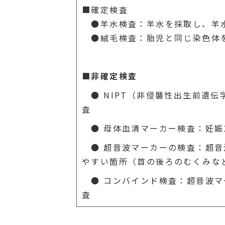
■確定検査
●羊水検査：羊水を採取し、羊
●絨毛検査：胎児と同じ染色体
■非確定検査
● NIPT（非侵襲性出生前遺伝
査
● 母体血清マーカー検査：妊娠1
● 超音波マーカーの検査：超音
やすい箇所（首の後ろのむくみな
● コンバインド検査：超音波マ
査