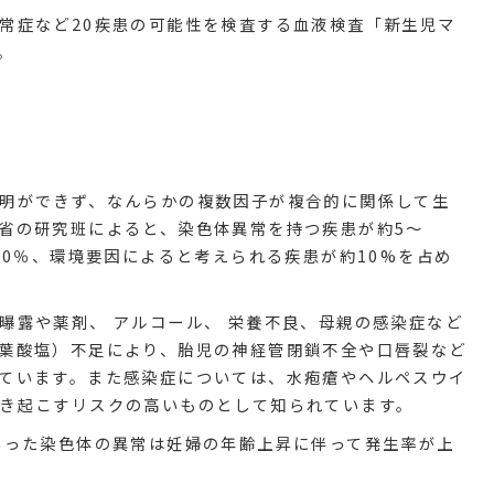
常症など20疾患の可能性を検査する血液検査「新生児マ
。
明ができず、なんらかの複数因子が複合的に関係して生
省の研究班によると、染色体異常を持つ疾患が約5〜
20％、環境要因によると考えられる疾患が約10%を占め
曝露や薬剤、 アルコール、 栄養不良、母親の感染症など
葉酸塩）不足により、胎児の神経管閉鎖不全や口唇裂など
ています。また感染症については、水疱瘡やヘルペスウイ
き起こすリスクの高いものとして知られています。
いった染色体の異常は妊婦の年齢上昇に伴って発生率が上