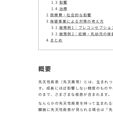
1.3.
影響
1.4.
治療
2.
医療費・社会的な影響
3.
保健事業による対策の考え方
3.1.
施策例1：プレコンセプショ
3.2.
施策例2：妊婦・乳幼児の保
4.
まとめ
概要
先天性疾患（先天異常）とは、生まれつ
す。成長にほぼ影響しない軽度のものや
のまで、さまざまな疾患が含まれます。
なんらかの先天性疾患を持って生まれる
臓器に先天性疾患が見られる場合は「先