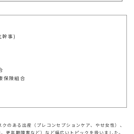
主幹事)
合
康保険組合
リスクのある出産（プレコンセプションケア、やせ女性）、
病、更年期障害など）など幅広いトピックを扱いました。