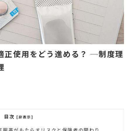
適正使用をどう進める？ ─制度理
理
目次
[非表示]
正服薬がもたらすリスクと保険者の関わり